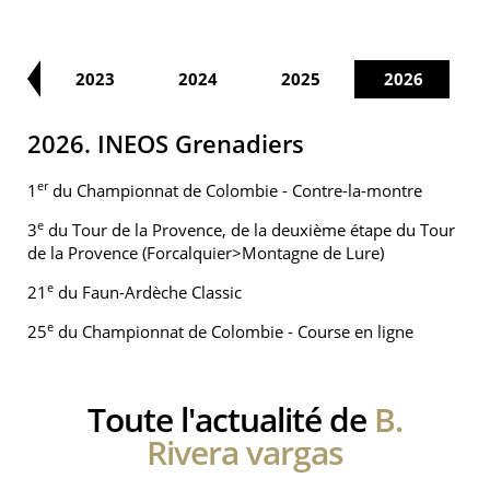
22
2023
2024
2025
2026
2026. INEOS Grenadiers
er
1
du Championnat de Colombie - Contre-la-montre
e
3
du Tour de la Provence, de la deuxième étape du Tour
de la Provence (Forcalquier>Montagne de Lure)
e
21
du Faun-Ardèche Classic
e
25
du Championnat de Colombie - Course en ligne
Toute l'actualité de
B.
Rivera vargas