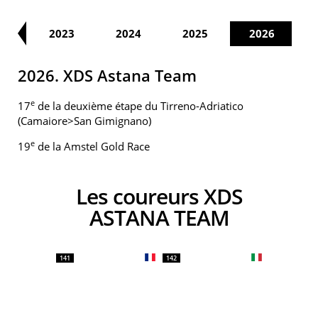
22
2023
2024
2025
2026
2026. XDS Astana Team
e
17
de la deuxième étape du Tirreno-Adriatico
(Camaiore>San Gimignano)
e
19
de la Amstel Gold Race
Les coureurs XDS
ASTANA TEAM
141
142