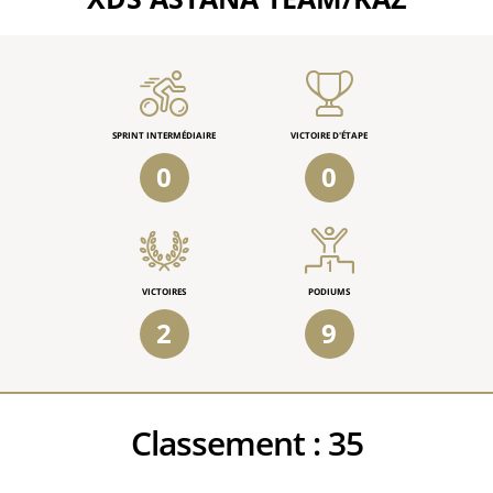
SPRINT INTERMÉDIAIRE
VICTOIRE D'ÉTAPE
0
0
VICTOIRES
PODIUMS
2
9
Classement :
35