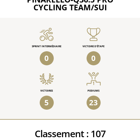
CYCLING TEAM/SUI
SPRINT INTERMÉDIAIRE
VICTOIRE D'ÉTAPE
0
0
VICTOIRES
PODIUMS
5
23
Classement :
107