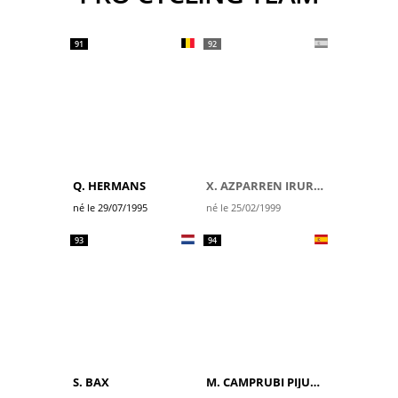
91
92
Q. HERMANS
X. AZPARREN IRURZUN
né le 29/07/1995
né le 25/02/1999
93
94
S. BAX
M. CAMPRUBI PIJUAN