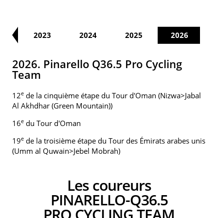
22
2023
2024
2025
2026
2026. Pinarello Q36.5 Pro Cycling
Team
e
12
de la cinquième étape du Tour d'Oman (Nizwa>Jabal
Al Akhdhar (Green Mountain))
e
16
du Tour d'Oman
e
19
de la troisième étape du Tour des Émirats arabes unis
(Umm al Quwain>Jebel Mobrah)
Les coureurs
PINARELLO-Q36.5
PRO CYCLING TEAM