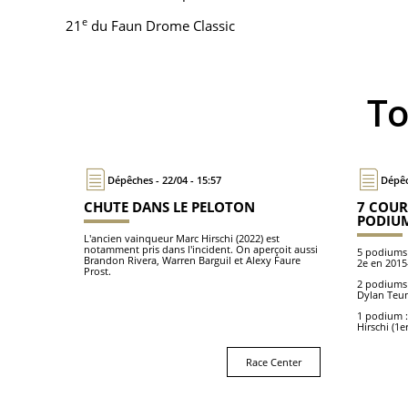
e
21
du Faun Drome Classic
T
Dépêches - 22/04 - 15:57
Dépêc
CHUTE DANS LE PELOTON
7 COUR
PODIUM
L'ancien vainqueur Marc Hirschi (2022) est
notamment pris dans l'incident. On aperçoit aussi
5 podiums 
Brandon Rivera, Warren Barguil et Alexy Faure
2e en 2015
Prost.
2 podiums 
Dylan Teun
1 podium :
Hirschi (1e
Race Center