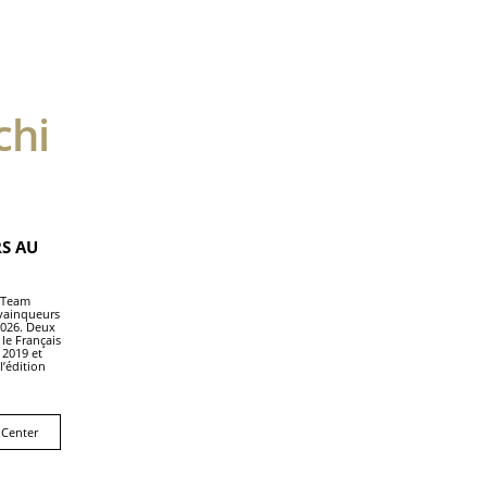
chi
S AU
E Team
 vainqueurs
2026. Deux
 le Français
 2019 et
l’édition
 Center