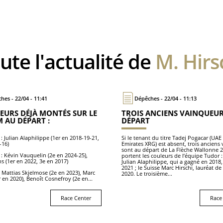
oute l'actualité de
M. Hirs
hes - 22/04 - 11:41
Dépêches - 22/04 - 11:13
EURS DÉJÀ MONTÉS SUR LE
TROIS ANCIENS VAINQUEUR
 AU DÉPART :
DÉPART
: Julian Alaphilippe (1er en 2018-19-21,
Si le tenant du titre Tadej Pogacar (UA
-16)
Emirates XRG) est absent, trois anciens
sont au départ de La Flèche Wallonne 
: Kévin Vauquelin (2e en 2024-25),
portent les couleurs de l’équipe Tudor :
s (1er en 2022, 3e en 2017)
Julian Alaphilippe, qui a gagné en 2018,
2021 ; le Suisse Marc Hirschi, lauréat de 
 Mattias Skjelmose (2e en 2023), Marc
2020. Le troisième...
r en 2020), Benoît Cosnefroy (2e en...
Race Center
Race