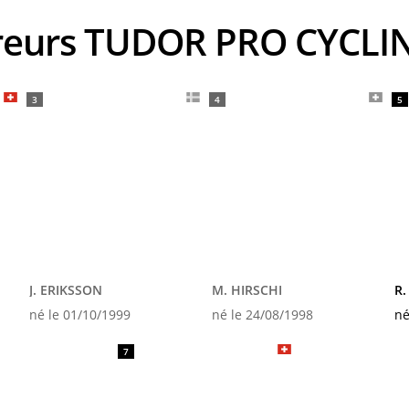
ureurs TUDOR PRO CYCL
3
4
5
J. ERIKSSON
M. HIRSCHI
R
né le 01/10/1999
né le 24/08/1998
né
7