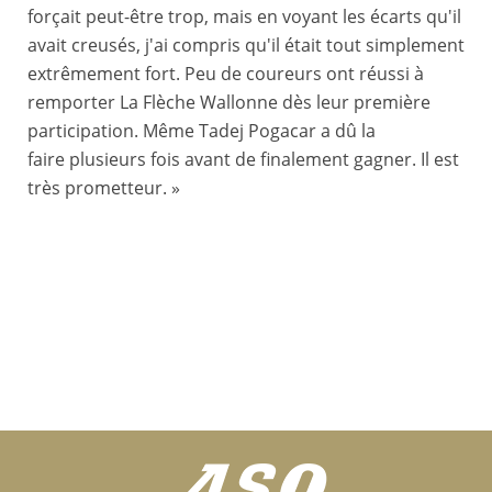
forçait peut-être trop, mais en voyant les écarts qu'il
avait creusés, j'ai compris qu'il était tout simplement
extrêmement fort. Peu de coureurs ont réussi à
remporter La Flèche Wallonne dès leur première
participation. Même Tadej Pogacar a dû la
faire plusieurs fois avant de finalement gagner. Il est
très prometteur. »
22/04/2026 – La Flèche Wallonne 2026 – Mauro SCHMID (TEAM JAYCO ALULA), Paul SEIXAS (DECATHLON CMA CGM TEAM), Mauro SCHMID (TEAM JAYCO ALULA) © A.S.O./Gaëtan Flamme