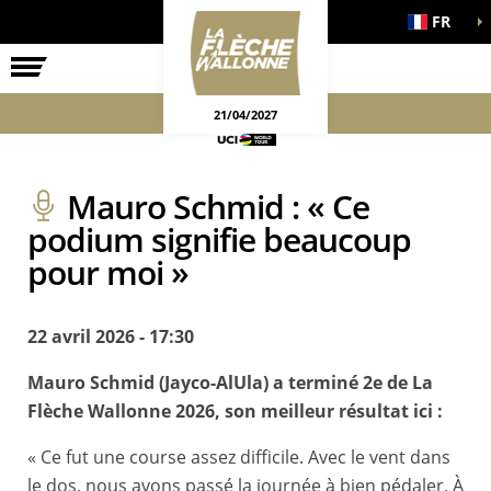
FR
LA COURSE
ENGAGEMENTS
JEUX OFFICIELS
21/04/2027
Mauro Schmid : « Ce
podium signifie beaucoup
pour moi »
22 avril 2026 - 17:30
Mauro Schmid (Jayco-AlUla) a terminé 2e de La
Flèche Wallonne 2026, son meilleur résultat ici :
« Ce fut une course assez difficile. Avec le vent dans
le dos, nous avons passé la journée à bien pédaler. À